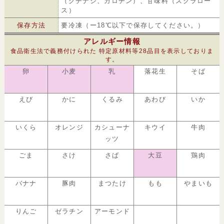
（クチナシ、カロチン）、甘味料（スクラロー
ス）
保存方法
要冷凍（ー18℃以下で保存してください。）
アレルギー情報
食品衛生法で義務付けられた 特定原材料等28品目を表示しておりま
す。
卵
小麦
乳
落花生
そば
えび
かに
くるみ
あわび
いか
いくら
オレンジ
カシューナ
キウイ
牛肉
ッツ
ごま
さけ
さば
大豆
鶏肉
バナナ
豚肉
まつたけ
もも
やまいも
りんご
ゼラチン
アーモンド