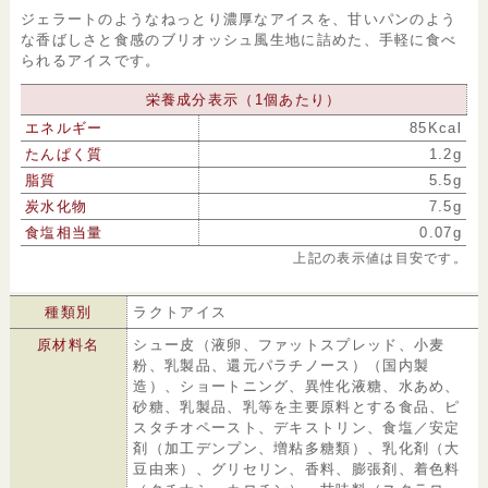
ジェラートのようなねっとり濃厚なアイスを、甘いパンのよう
な香ばしさと食感のブリオッシュ風生地に詰めた、手軽に食べ
られるアイスです。
栄養成分表示（1個あたり）
エネルギー
85Kcal
たんぱく質
1.2g
脂質
5.5g
炭水化物
7.5g
食塩相当量
0.07g
上記の表示値は目安です。
種類別
ラクトアイス
原材料名
シュー皮（液卵、ファットスプレッド、小麦
粉、乳製品、還元パラチノース）（国内製
造）、ショートニング、異性化液糖、水あめ、
砂糖、乳製品、乳等を主要原料とする食品、ピ
スタチオペースト、デキストリン、食塩／安定
剤（加工デンプン、増粘多糖類）、乳化剤（大
豆由来）、グリセリン、香料、膨張剤、着色料