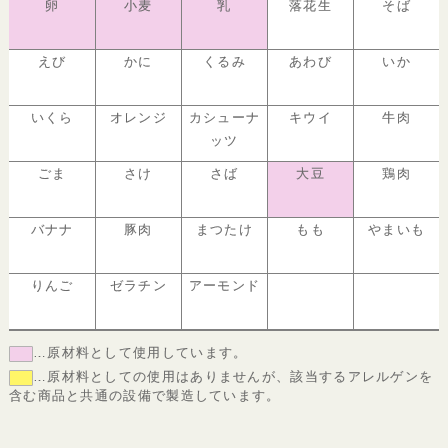
卵
小麦
乳
落花生
そば
えび
かに
くるみ
あわび
いか
いくら
オレンジ
カシューナ
キウイ
牛肉
ッツ
ごま
さけ
さば
大豆
鶏肉
バナナ
豚肉
まつたけ
もも
やまいも
りんご
ゼラチン
アーモンド
…原材料として使用しています。
…原材料としての使用はありませんが、該当するアレルゲンを
含む商品と共通の設備で製造しています。