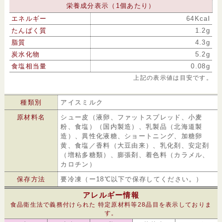
栄養成分表示（1個あたり）
エネルギー
64Kcal
たんぱく質
1.2g
脂質
4.3g
炭水化物
5.2g
食塩相当量
0.08g
上記の表示値は目安です。
種類別
アイスミルク
原材料名
シュー皮（液卵、ファットスプレッド、小麦
粉、食塩）（国内製造）、乳製品（北海道製
造）、異性化液糖、ショートニング、加糖卵
黄、食塩／香料（大豆由来）、乳化剤、安定剤
（増粘多糖類）、膨張剤、着色料（カラメル、
カロチン）
保存方法
要冷凍（ー18℃以下で保存してください。）
アレルギー情報
食品衛生法で義務付けられた 特定原材料等28品目を表示しておりま
す。