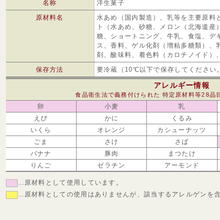
名称
洋生菓子
原材料名
水あめ（国内製造）、乳等を主要原料
ト（水あめ、砂糖、メロン（北海道産
糖、ショートニング、牛乳、食塩、デ
ス、香料、ゲル化剤（増粘多糖類）、
剤、酸味料、着色料（カロチノイド）
保存方法
要冷蔵（10℃以下で保存してください
アレルギー情報
食品衛生法で義務付けられた 特定原材料等28品
卵
小麦
乳
えび
かに
くるみ
いくら
オレンジ
カシューナッツ
ごま
さけ
さば
バナナ
豚肉
まつたけ
りんご
ゼラチン
アーモンド
…原材料として使用しています。
…原材料としての使用はありませんが、該当するアレルゲンを