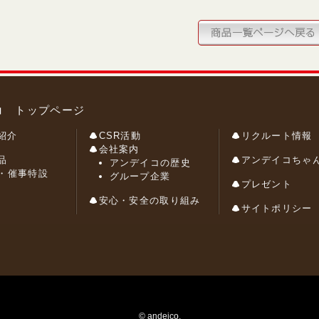
コ トップページ
紹介
CSR活動
リクルート情報
会社案内
品
アンデイコちゃ
アンデイコの歴史
・催事特設
グループ企業
プレゼント
安心・安全の取り組み
サイトポリシー
© andeico.