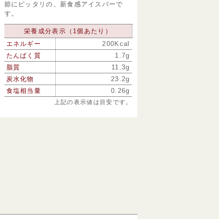
節にピッタリの、新食感アイスバーで
す。
栄養成分表示（1個あたり）
エネルギー
200Kcal
たんぱく質
1.7g
脂質
11.3g
炭水化物
23.2g
食塩相当量
0.26g
上記の表示値は目安です。