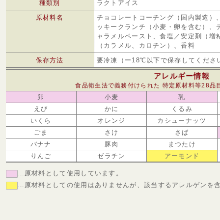
種類別
ラクトアイス
原材料名
チョコレートコーチング（国内製造）
ッキークランチ（小麦・卵を含む）、
ャラメルペースト、食塩／安定剤（増
（カラメル、カロチン）、香料
保存方法
要冷凍（ー18℃以下で保存してくださ
アレルギー情報
食品衛生法で義務付けられた 特定原材料等28品
卵
小麦
乳
えび
かに
くるみ
いくら
オレンジ
カシューナッツ
ごま
さけ
さば
バナナ
豚肉
まつたけ
りんご
ゼラチン
アーモンド
…原材料として使用しています。
…原材料としての使用はありませんが、該当するアレルゲンを