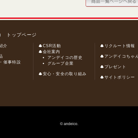
コ トップページ
紹介
CSR活動
リクルート情報
会社案内
品
アンデイコちゃ
アンデイコの歴史
・催事特設
グループ企業
プレゼント
安心・安全の取り組み
サイトポリシー
© andeico.