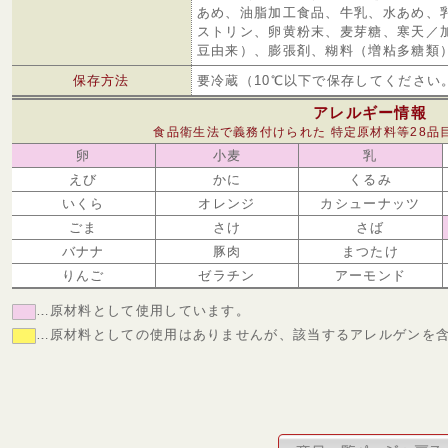
あめ、油脂加工食品、牛乳、水あめ、
ストリン、卵黄粉末、麦芽糖、寒天／
豆由来）、膨張剤、糊料（増粘多糖類
保存方法
要冷蔵（10℃以下で保存してください
アレルギー情報
食品衛生法で義務付けられた 特定原材料等28品
卵
小麦
乳
えび
かに
くるみ
いくら
オレンジ
カシューナッツ
ごま
さけ
さば
バナナ
豚肉
まつたけ
りんご
ゼラチン
アーモンド
…原材料として使用しています。
…原材料としての使用はありませんが、該当するアレルゲンを