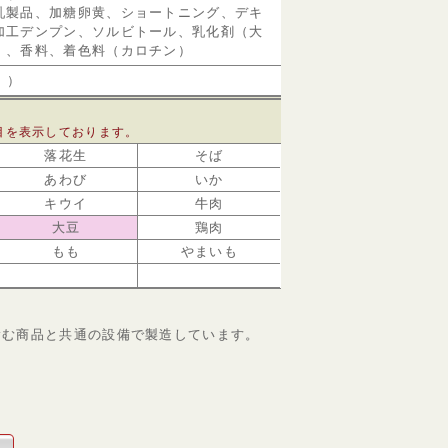
乳製品、加糖卵黄、ショートニング、デキ
加工デンプン、ソルビトール、乳化剤（大
）、香料、着色料（カロチン）
。）
目を表示しております。
落花生
そば
あわび
いか
キウイ
牛肉
大豆
鶏肉
もも
やまいも
含む商品と共通の設備で製造しています。